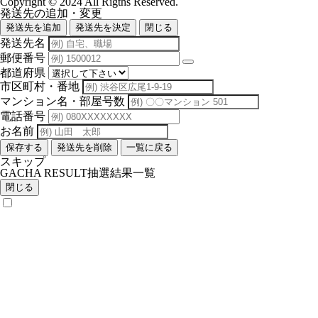
Copyright © 2024 All Rigths Reserved.
発送先の追加・変更
発送先を追加
発送先を決定
閉じる
発送先名
郵便番号
都道府県
市区町村・番地
マンション名・部屋号数
電話番号
お名前
保存する
発送先を削除
一覧に戻る
スキップ
GACHA RESULT
抽選結果一覧
閉じる