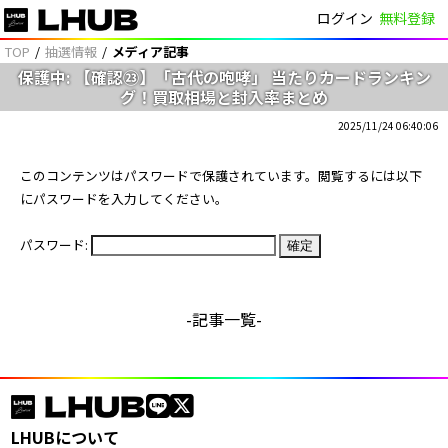
ログイン
無料登録
LHUB
TOP
抽選情報
メディア記事
保護中: 【確認㉓】「古代の咆哮」 当たりカードランキン
グ！買取相場と封入率まとめ
2025/11/24 06:40:06
このコンテンツはパスワードで保護されています。閲覧するには以下
にパスワードを入力してください。
パスワード:
-
記事一覧
-
LHUB
LHUBについて